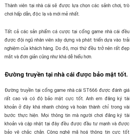
Thành viên tại nhà cái sẽ được lựa chọn các sảnh chơi, trò
chơi hấp dẫn, độc lạ và mới mẻ nhất.
Tất cả các sản phẩm cá cược tại cổng game nhà cái đều
được đội ngũ nhân viên xây dựng và phát triển dựa vào trải
nghiệm của khách hàng. Do đó, mọi thứ đều trở nên rất đẹp
mắt và đơn giản cũng như khá dễ hiểu hơn.
Đường truyền tại nhà cái được bảo mật tốt.
Đường truyền tại cổng game nhà cái ST666 được đánh giá
rất cao và có độ bảo mật cực tốt. Anh em đăng ký tài
khoản ở đây khá nhanh chóng và hoàn thành chỉ trong vài
bước thực hiện. Mọi thông tin mà người chơi đăng ký tài
khoản và cập nhật tại đây đều được đầu tư mạnh và được
bảo vệ chắc chắn. Công nghệ mã hoá thông tin cực tốt