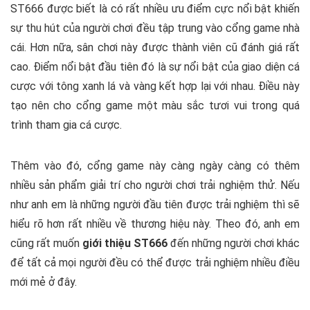
ST666 được biết là có rất nhiều ưu điểm cực nổi bật khiến
sự thu hút của người chơi đều tập trung vào cổng game nhà
cái. Hơn nữa, sân chơi này được thành viên cũ đánh giá rất
cao. Điểm nổi bật đầu tiên đó là sự nổi bật của giao diện cá
cược với tông xanh lá và vàng kết hợp lại với nhau. Điều này
tạo nên cho cổng game một màu sắc tươi vui trong quá
trình tham gia cá cược.
Thêm vào đó, cổng game này càng ngày càng có thêm
nhiều sản phẩm giải trí cho người chơi trải nghiệm thử. Nếu
như anh em là những người đầu tiên được trải nghiệm thì sẽ
hiểu rõ hơn rất nhiều về thương hiệu này. Theo đó, anh em
cũng rất muốn
giới thiệu ST666
đến những người chơi khác
để tất cả mọi người đều có thể được trải nghiệm nhiều điều
mới mẻ ở đây.