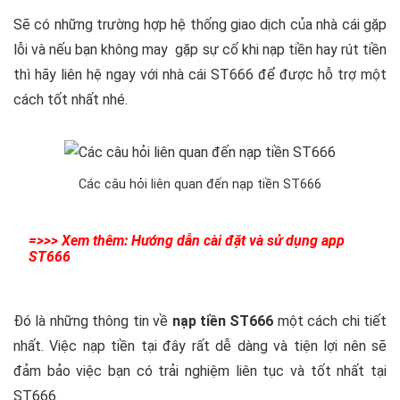
Sẽ có những trường hợp hệ thống giao dịch của nhà cái gặp
lỗi và nếu bạn không may gặp sự cố khi nạp tiền hay rút tiền
thì hãy liên hệ ngay với nhà cái ST666 để được hỗ trợ một
cách tốt nhất nhé.
Các câu hỏi liên quan đến nạp tiền ST666
=>>> Xem thêm:
Hướng dẫn cài đặt và sử dụng app
ST666
Đó là những thông tin về
nạp tiền ST666
một cách chi tiết
nhất. Việc nạp tiền tại đây rất dễ dàng và tiện lợi nên sẽ
đảm bảo việc bạn có trải nghiệm liên tục và tốt nhất tại
ST666.