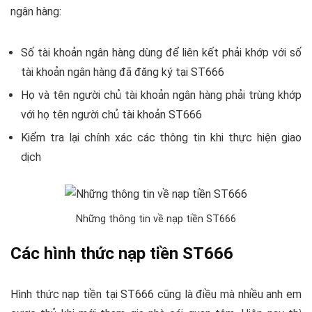
ngân hàng:
Số tài khoản ngân hàng dùng để liên kết phải khớp với số
tài khoản ngân hàng đã đăng ký tại ST666
Họ và tên người chủ tài khoản ngân hàng phải trùng khớp
với họ tên người chủ tài khoản ST666
Kiểm tra lại chính xác các thông tin khi thực hiện giao
dịch
Những thông tin về nạp tiền ST666
Các hình thức nạp tiền ST666
Hình thức nạp tiền tại ST666 cũng là điều mà nhiều anh em