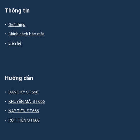
Thông tin
Giới thiệu
Chính sách bảo mật
Liên hệ
Hướng dẫn
ĐĂNG KÝ ST666
KHUYẾN MÃI ST666
NẠP TIỀN ST666
RÚT TIỀN ST666