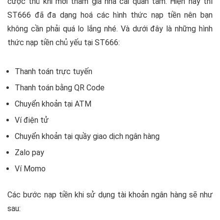
cược thủ khi mới tham gia nhà cái quan tâm. Hiện nay thì
ST666 đã đa dạng hoá các hình thức nạp tiền nên bạn
không cần phải quá lo lắng nhé. Và dưới đây là những hình
thức nạp tiền chủ yếu tại ST666:
Thanh toán trực tuyến
Thanh toán bằng QR Code
Chuyển khoản tại ATM
Ví điện tử
Chuyển khoản tại quầy giao dịch ngân hàng
Zalo pay
Ví Momo
Các bước nạp tiền khi sử dụng tài khoản ngân hàng sẽ như
sau: