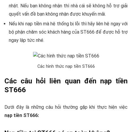
nhật. Nếu bạn không nhận thì nhà cái sẽ không hỗ trợ giải
quyết vấn đề bạn không nhận được khuyến mãi.
Nếu khi nạp tiền mà hệ thống bị lỗi thì hãy liên hệ ngay với
bộ phận chăm sóc khách hàng của ST666 để được hỗ trợ
ngay lập tức nhé.
Các hình thức nạp tiền ST666
Các câu hỏi liên quan đến nạp tiền
ST666
Dưới đây là những câu hỏi thường gặp khi thực hiện việc
nạp tiền ST666: