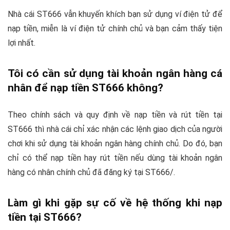
Nhà cái ST666 vẫn khuyến khích bạn sử dụng ví điện tử để
nạp tiền, miễn là ví điện tử chính chủ và bạn cảm thấy tiện
lợi nhất.
Tôi có cần sử dụng tài khoản ngân hàng cá
nhân để nạp tiền ST666 không?
Theo chính sách và quy định về nạp tiền và rút tiền tại
ST666 thì nhà cái chỉ xác nhận các lệnh giao dịch của người
chơi khi sử dụng tài khoản ngân hàng chính chủ. Do đó, bạn
chỉ có thể nạp tiền hay rút tiền nếu dùng tài khoản ngân
hàng có nhân chính chủ đã đăng ký tại ST666/.
Làm gì khi gặp sự cố về hệ thống khi nạp
tiền tại ST666?