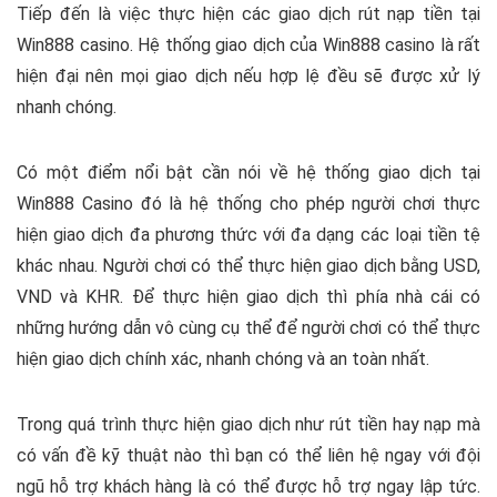
Tiếp đến là việc thực hiện các giao dịch rút nạp tiền tại
Win888 casino. Hệ thống giao dịch của Win888 casino là rất
hiện đại nên mọi giao dịch nếu hợp lệ đều sẽ được xử lý
nhanh chóng.
Có một điểm nổi bật cần nói về hệ thống giao dịch tại
Win888 Casino đó là hệ thống cho phép người chơi thực
hiện giao dịch đa phương thức với đa dạng các loại tiền tệ
khác nhau. Người chơi có thể thực hiện giao dịch bằng USD,
VND và KHR. Để thực hiện giao dịch thì phía nhà cái có
những hướng dẫn vô cùng cụ thể để người chơi có thể thực
hiện giao dịch chính xác, nhanh chóng và an toàn nhất.
Trong quá trình thực hiện giao dịch như rút tiền hay nạp mà
có vấn đề kỹ thuật nào thì bạn có thể liên hệ ngay với đội
ngũ hỗ trợ khách hàng là có thể được hỗ trợ ngay lập tức.