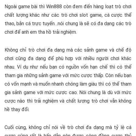
Ngoài game bài thì Win888 còn đem đến hàng loạt trò chơi
chất lượng khác như các trò chơi slot game, cá cược thể
thao, bắn cá trực tuyến…nói chung là sẽ có đa dạng các trò
chơi để anh em tha hồ trải nghiệm.
Không chỉ trò chơi đa dạng mà các sảnh game và chế độ
chơi cũng đa dạng để phù hợp với nhiều người chơi khác
nhau. Ví dụ như nếu bạn có nguồn vốn hạn chế thì có thể
tham gia những sảnh game với mức cược thấp. Còn nếu bạn
có vốn mạnh và muốn nhanh chóng làm giàu thì có thể tham
gia sảnh game với mức cược cao. Nói chung là dù với mức
cược nào thì trải nghiệm và chất lượng trò chơi vẫn không
hề thay đổi.
Cuối cùng, không chỉ nói về trò chơi đa dạng mà tỷ lệ cá
cược cũng rất là hấp dẫn nên được cộng đồng cược thủ