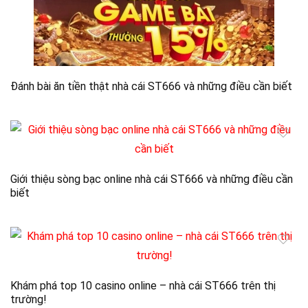
Đánh bài ăn tiền thật nhà cái ST666 và những điều cần biết
Giới thiệu sòng bạc online nhà cái ST666 và những điều cần
biết
Khám phá top 10 casino online – nhà cái ST666 trên thị
trường!