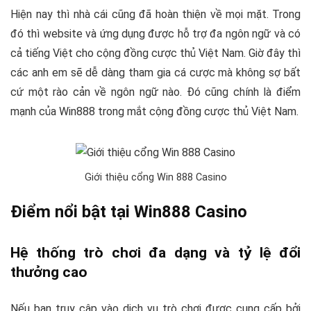
Hiện nay thì nhà cái cũng đã hoàn thiện về mọi mặt. Trong
đó thì website và ứng dụng được hỗ trợ đa ngôn ngữ và có
cả tiếng Việt cho cộng đồng cược thủ Việt Nam. Giờ đây thì
các anh em sẽ dễ dàng tham gia cá cược mà không sợ bất
cứ một rào cản về ngôn ngữ nào. Đó cũng chính là điểm
mạnh của Win888 trong mắt cộng đồng cược thủ Việt Nam.
Giới thiệu cổng Win 888 Casino
Điểm nổi bật tại Win888 Casino
Hệ thống trò chơi đa dạng và tỷ lệ đổi
thưởng cao
Nếu bạn truy cập vào dịch vụ trò chơi được cung cấp bởi