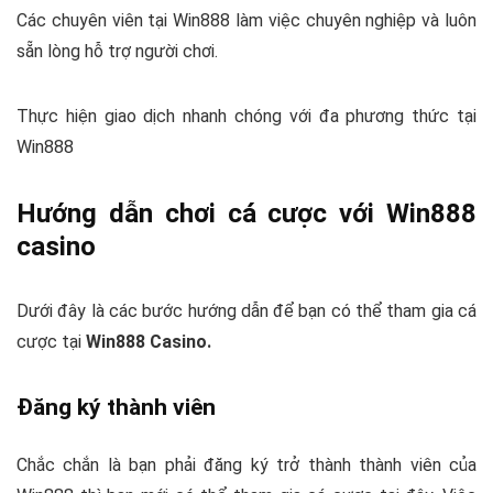
Các chuyên viên tại Win888 làm việc chuyên nghiệp và luôn
sẵn lòng hỗ trợ người chơi.
Thực hiện giao dịch nhanh chóng với đa phương thức tại
Win888
Hướng dẫn chơi cá cược với Win888
casino
Dưới đây là các bước hướng dẫn để bạn có thể tham gia cá
cược tại
Win888 Casino.
Đăng ký thành viên
Chắc chắn là bạn phải đăng ký trở thành thành viên của