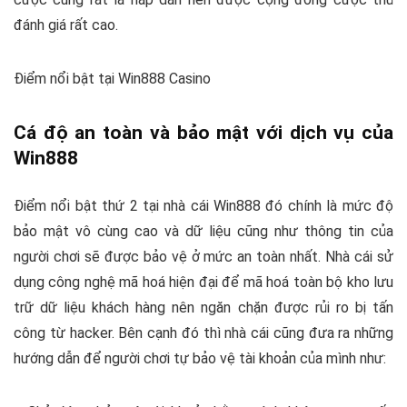
đánh giá rất cao.
Điểm nổi bật tại Win888 Casino
Cá độ an toàn và bảo mật với dịch vụ của
Win888
Điểm nổi bật thứ 2 tại nhà cái Win888 đó chính là mức độ
bảo mật vô cùng cao và dữ liệu cũng như thông tin của
người chơi sẽ được bảo vệ ở mức an toàn nhất. Nhà cái sử
dụng công nghệ mã hoá hiện đại để mã hoá toàn bộ kho lưu
trữ dữ liệu khách hàng nên ngăn chặn được rủi ro bị tấn
công từ hacker. Bên cạnh đó thì nhà cái cũng đưa ra những
hướng dẫn để người chơi tự bảo vệ tài khoản của mình như: