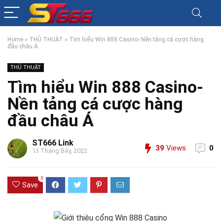
Home
»
THỦ THUẬT
»
Tìm hiểu Win 888 Casino- Nền tảng cá cược hàng
đầu châu Á
THỦ THUẬT
Tìm hiểu Win 888 Casino-
Nền tảng cá cược hàng
đầu châu Á
ST666 Link
39
Views
0
13 Tháng Bảy, 2022
0
Save