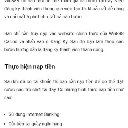
Win888 thì bạn mới có thể tham gia cá cược tại đây. Việc
đăng ký thành viên thông qua việc tạo tài khoản rất dễ dàng
và chỉ mất 5 phút cho tất cả các bước.
Bạn chỉ cần truy cập vào website chính thức của Win888
Casino và nhấn vào ô Đăng Ký. Sau đó bạn làm theo các
bước hướng dẫn là đăng ký thành viên thành công.
Thực hiện nạp tiền
Sau khi đã có tài khoản thì bạn cần nạp tiền để có thể đặt
cược các trò chơi tại đây. Có những hình thức nạp tiền như
sau:
Sử dụng Internet Banking
Gửi tiền tại quầy ngân hàng