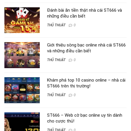
Đánh bài ăn tiền thật nhà cái ST666 và
những điều cần biết
THỦ THUẬT
0
Giới thiệu sòng bạc online nhà cái ST666
và những điều cần biết
THỦ THUẬT
0
Khám phá top 10 casino online – nhà cái
ST666 trên thị trường!
THỦ THUẬT
0
ST666 – Web cờ bạc online uy tín dành
cho cược thủ!
THỦ THUẬT
0