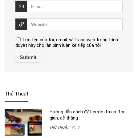
Lưu tên của tôi, email, và trang web trong trình
duyệt này cho lần bình luận kế tiếp của tôi.
Thủ Thuật
Hướng dẫn cách đặt cược đá gà đơn
giản, dễ thắng
THỦ THUẬT
0