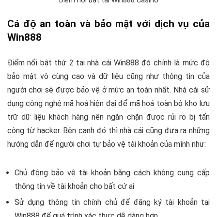
Điểm nổi bật tại Win888 Casino
Cá độ an toàn và bảo mật với dịch vụ của
Win888
Điểm nổi bật thứ 2 tại nhà cái Win888 đó chính là mức độ
bảo mật vô cùng cao và dữ liệu cũng như thông tin của
người chơi sẽ được bảo vệ ở mức an toàn nhất. Nhà cái sử
dụng công nghệ mã hoá hiện đại để mã hoá toàn bộ kho lưu
trữ dữ liệu khách hàng nên ngăn chặn được rủi ro bị tấn
công từ hacker. Bên cạnh đó thì nhà cái cũng đưa ra những
hướng dẫn để người chơi tự bảo vệ tài khoản của mình như:
Chủ động bảo vệ tài khoản bằng cách không cung cấp
thông tin về tài khoản cho bất cứ ai
Sử dụng thông tin chính chủ để đăng ký tài khoản tại
Win888 để quá trình xác thực dễ dàng hơn.