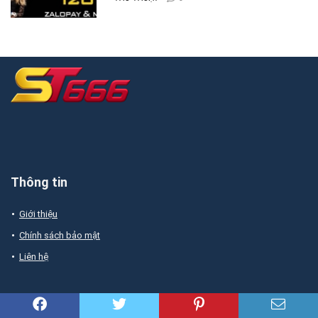
Thông tin
Giới thiệu
Chính sách bảo mật
Liên hệ