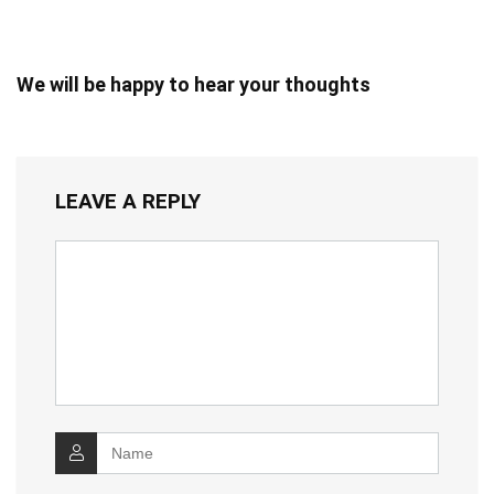
We will be happy to hear your thoughts
LEAVE A REPLY