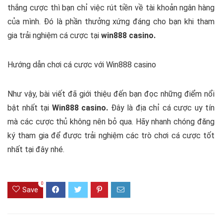
thắng cược thì bạn chỉ việc rút tiền về tài khoản ngân hàng
của mình. Đó là phần thưởng xứng đáng cho bạn khi tham
gia trải nghiệm cá cược tại
win888 casino.
Hướng dẫn chơi cá cược với Win888 casino
Như vậy, bài viết đã giới thiệu đến bạn đọc những điểm nổi
bật nhất tại
Win888 casino.
Đây là địa chỉ cá cược uy tín
mà các cược thủ không nên bỏ qua. Hãy nhanh chóng đăng
ký tham gia để được trải nghiệm các trò chơi cá cược tốt
nhất tại đây nhé.
0
Save