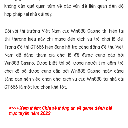
không cần quá quan tâm về các vấn đề liên quan đến độ
hợp pháp tại nhà cái này.
Đối với thị trường Việt Nam của Win888 Casino thì hiện tại
thì thương hiệu này chỉ mang đến dịch vụ trò chơi lô đề.
Trong đó thì ST666 hiện đang hỗ trợ cộng đồng đề thủ Việt
Nam dễ dàng tham gia chơi lô đề được cung cấp bởi
Win888 Casino. Được biết thì số lượng người tìm kiếm trò
chơi xổ số được cung cấp bởi Win888 Casino ngày càng
tăng cao nên việc chọn chơi dịch vụ của Win888 tại nhà cái
ST666 là một lựa chọn khá tốt.
=>>> Xem thêm:
Chia sẻ thông tin về game đánh bài
trực tuyến năm 2022