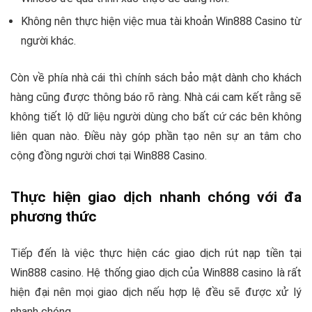
Không nên thực hiện việc mua tài khoản Win888 Casino từ
người khác.
Còn về phía nhà cái thì chính sách bảo mật dành cho khách
hàng cũng được thông báo rõ ràng. Nhà cái cam kết rằng sẽ
không tiết lộ dữ liệu người dùng cho bất cứ các bên không
liên quan nào. Điều này góp phần tạo nên sự an tâm cho
cộng đồng người chơi tại Win888 Casino.
Thực hiện giao dịch nhanh chóng với đa
phương thức
Tiếp đến là việc thực hiện các giao dịch rút nạp tiền tại
Win888 casino. Hệ thống giao dịch của Win888 casino là rất
hiện đại nên mọi giao dịch nếu hợp lệ đều sẽ được xử lý
nhanh chóng.