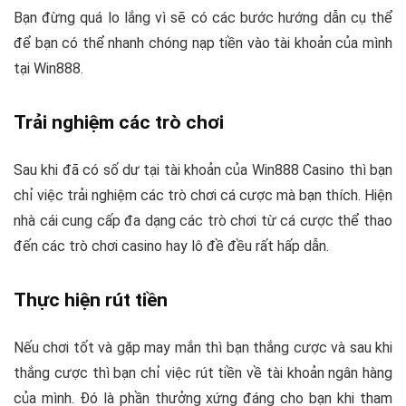
Bạn đừng quá lo lắng vì sẽ có các bước hướng dẫn cụ thể
để bạn có thể nhanh chóng nạp tiền vào tài khoản của mình
tại Win888.
Trải nghiệm các trò chơi
Sau khi đã có số dư tại tài khoản của Win888 Casino thì bạn
chỉ việc trải nghiệm các trò chơi cá cược mà bạn thích. Hiện
nhà cái cung cấp đa dạng các trò chơi từ cá cược thể thao
đến các trò chơi casino hay lô đề đều rất hấp dẫn.
Thực hiện rút tiền
Nếu chơi tốt và gặp may mắn thì bạn thắng cược và sau khi
thắng cược thì bạn chỉ việc rút tiền về tài khoản ngân hàng
của mình. Đó là phần thưởng xứng đáng cho bạn khi tham