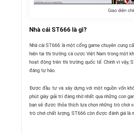
Giao diện ch
Nhà cái ST666 là gì?
Nhà cái ST666 là một cổng game chuyên cung cấp c
hiện tại thị trường cá cược Việt Nam trong một 
hoạt động trên thị trường quốc tế. Chính vì vậy,
đáng tự hào.
Được đầu tư và xây dựng với một nguồn vốn kh
phút giây giải trí đáng nhớ nhất qua những con 
bạn sẽ được thỏa thích lựa chọn những trò chơi 
trò chơi chất lượng, ST666 còn được đánh giá là 