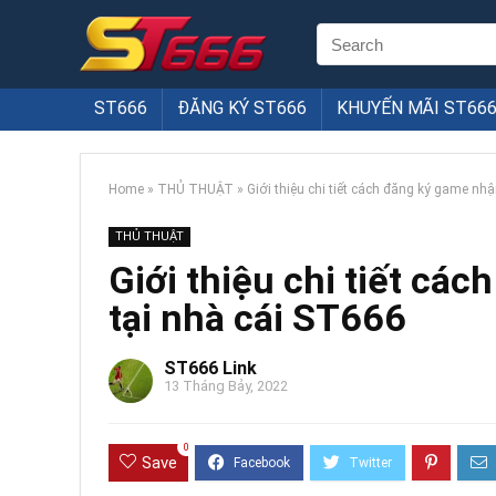
ST666
ĐĂNG KÝ ST666
KHUYẾN MÃI ST66
Home
»
THỦ THUẬT
»
Giới thiệu chi tiết cách đăng ký game nh
THỦ THUẬT
Giới thiệu chi tiết c
tại nhà cái ST666
ST666 Link
13 Tháng Bảy, 2022
0
Save