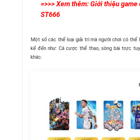
=>>> Xem thêm:
Giới thiệu game 
ST666
Một số các thể loại giải trí mà người chơi có th
kể đến như: Cá cược thể thao, sòng bài trực tuy
khác.