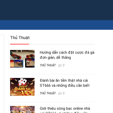
Thủ Thuật
Hướng dẫn cách đặt cược đá gà
đơn giản, dễ thắng
THỦ THUẬT
0
Đánh bài ăn tiền thật nhà cái
ST666 và những điều cần biết
THỦ THUẬT
0
Giới thiệu sòng bạc online nhà