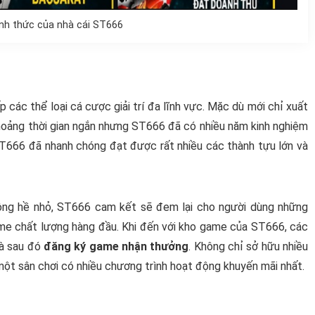
ính thức của nhà cái ST666
ác thể loại cá cược giải trí đa lĩnh vực. Mặc dù mới chỉ xuất
khoảng thời gian ngắn nhưng ST666 đã có nhiều năm kinh nghiệm
 ST666 đã nhanh chóng đạt được rất nhiều các thành tựu lớn và
ông hề nhỏ, ST666 cam kết sẽ đem lại cho người dùng những
game chất lượng hàng đầu. Khi đến với kho game của ST666, các
và sau đó
đăng ký game nhận thưởng
. Không chỉ sở hữu nhiều
một sân chơi có nhiều chương trình hoạt động khuyến mãi nhất.