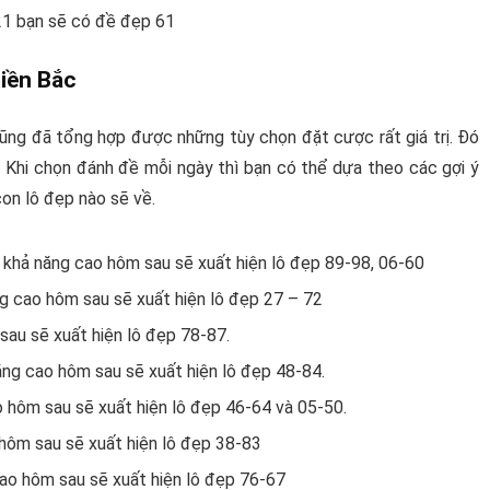
2-21 bạn sẽ có đề đẹp 61
iền Bắc
cũng đã tổng hợp được những tùy chọn đặt cược rất giá trị. Đó
. Khi chọn đánh đề mỗi ngày thì bạn có thể dựa theo các gợi ý
on lô đẹp nào sẽ về.
 khả năng cao hôm sau sẽ xuất hiện lô đẹp 89-98, 06-60
ng cao hôm sau sẽ xuất hiện lô đẹp 27 – 72
au sẽ xuất hiện lô đẹp 78-87.
ng cao hôm sau sẽ xuất hiện lô đẹp 48-84.
o hôm sau sẽ xuất hiện lô đẹp 46-64 và 05-50.
hôm sau sẽ xuất hiện lô đẹp 38-83
ao hôm sau sẽ xuất hiện lô đẹp 76-67