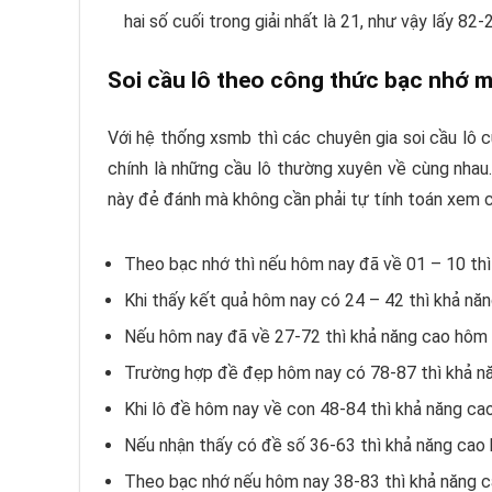
hai số cuối trong giải nhất là 21, như vậy lấy 8
Soi cầu lô theo công thức bạc nhớ m
Với hệ thống xsmb thì các chuyên gia soi cầu lô 
chính là những cầu lô thường xuyên về cùng nhau
này đẻ đánh mà không cần phải tự tính toán xem c
Theo bạc nhớ thì nếu hôm nay đã về 01 – 10 thì
Khi thấy kết quả hôm nay có 24 – 42 thì khả nă
Nếu hôm nay đã về 27-72 thì khả năng cao hôm s
Trường hợp đề đẹp hôm nay có 78-87 thì khả nă
Khi lô đề hôm nay về con 48-84 thì khả năng ca
Nếu nhận thấy có đề số 36-63 thì khả năng cao 
Theo bạc nhớ nếu hôm nay 38-83 thì khả năng c