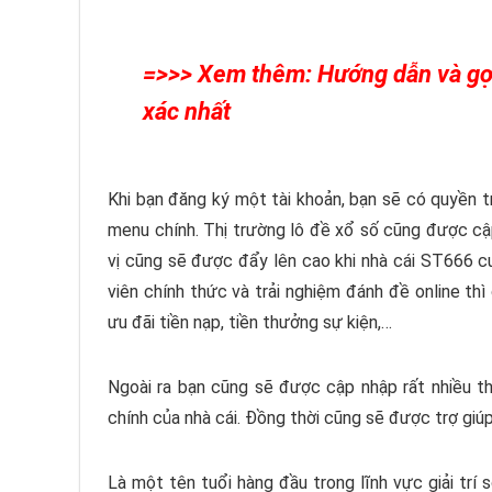
=>>> Xem thêm:
Hướng dẫn và gợ
xác nhất
Khi bạn đăng ký một tài khoản, bạn sẽ có quyền t
menu chính. Thị trường lô đề xổ số cũng được cập
vị cũng sẽ được đẩy lên cao khi nhà cái ST666 cu
viên chính thức và trải nghiệm đánh đề online t
ưu đãi tiền nạp, tiền thưởng sự kiện,…
Ngoài ra bạn cũng sẽ được cập nhập rất nhiều t
chính của nhà cái. Đồng thời cũng sẽ được trợ giúp
Là một tên tuổi hàng đầu trong lĩnh vực giải trí