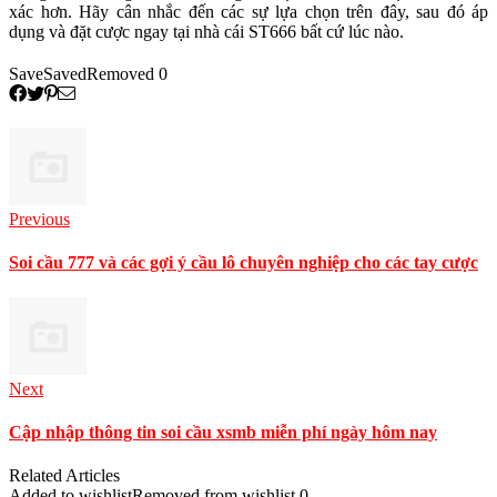
xác hơn. Hãy cân nhắc đến các sự lựa chọn trên đây, sau đó áp
dụng và đặt cược ngay tại nhà cái ST666 bất cứ lúc nào.
Save
Saved
Removed
0
Previous
Soi cầu 777 và các gợi ý cầu lô chuyên nghiệp cho các tay cược
Next
Cập nhập thông tin soi cầu xsmb miễn phí ngày hôm nay
Related Articles
Added to wishlist
Removed from wishlist
0