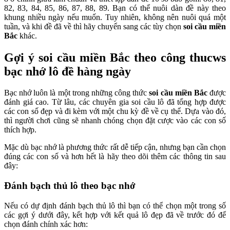
82, 83, 84, 85, 86, 87, 88, 89. Bạn có thể nuôi dàn đề này theo
khung nhiều ngày nếu muốn. Tuy nhiên, không nên nuôi quá một
tuần, và khi đề đã về thì hãy chuyển sang các tùy chọn
soi cầu miền
Bắc
khác.
Gợi ý soi cầu miền Bắc theo công thucws
bạc nhớ lô đề hàng ngày
Bạc nhớ luôn là một trong những công thức
soi cầu miền Bắc
được
đánh giá cao. Từ lâu, các chuyên gia soi cầu lô đã tổng hợp được
các con số đẹp và đi kèm với một chu kỳ đề về cụ thể. Dựa vào đó,
thì người chơi cũng sẽ nhanh chóng chọn đặt cược vào các con số
thích hợp.
Mặc dù bạc nhớ là phương thức rất dễ tiếp cận, nhưng bạn cần chọn
đúng các con số và hơn hết là hãy theo dõi thêm các thông tin sau
đây:
Đánh bạch thủ lô theo bạc nhớ
Nếu có dự định đánh bạch thủ lô thì bạn có thể chọn một trong số
các gợi ý dưới đây, kết hợp với kết quả lô đẹp đã về trước đó để
chọn đánh chính xác hơn: