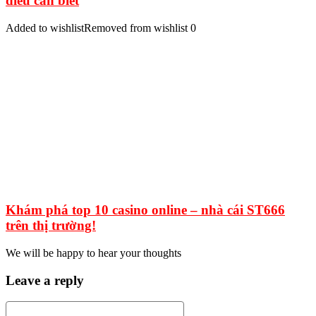
điều cần biết
Added to wishlist
Removed from wishlist
0
Khám phá top 10 casino online – nhà cái ST666
trên thị trường!
We will be happy to hear your thoughts
Leave a reply