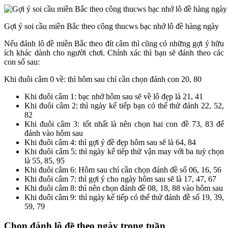
Gợi ý soi cầu miền Bắc theo công thucws bạc nhớ lô đề hàng ngày
Nếu đánh lô đề miền Bắc theo đít câm thì cũng có những gợi ý hữu
ích khác dành cho người chơi. Chính xác thì bạn sẽ đánh theo các
con số sau:
Khi đuôi câm 0 về: thì hôm sau chỉ cần chọn đánh con 20, 80
Khi đuôi câm 1: bạc nhớ hôm sau sẽ về lô đẹp là 21, 41
Khi đuôi câm 2: thì ngày kế tiếp bạn có thể thử đánh 22, 52,
82
Khi đuôi câm 3: tốt nhất là nên chọn hai con đề 73, 83 để
đánh vào hôm sau
Khi đuôi câm 4: thì gợi ý đề đẹp hôm sau sẽ là 64, 84
Khi đuôi câm 5: thì ngày kế tiếp thử vận may với ba tuỳ chọn
là 55, 85, 95
Khi đuôi câm 6: Hôm sau chỉ cần chọn đánh đề số 06, 16, 56
Khi đuôi câm 7: thì gợi ý cho ngày hôm sau sẽ là 17, 47, 67
Khi đuôi câm 8: thì nên chọn đánh đề 08, 18, 88 vào hôm sau
Khi đuôi câm 9: thì ngày kế tiếp có thể thử đánh đề số 19, 39,
59, 79
Chọn đánh lô đề theo ngày trong tuần