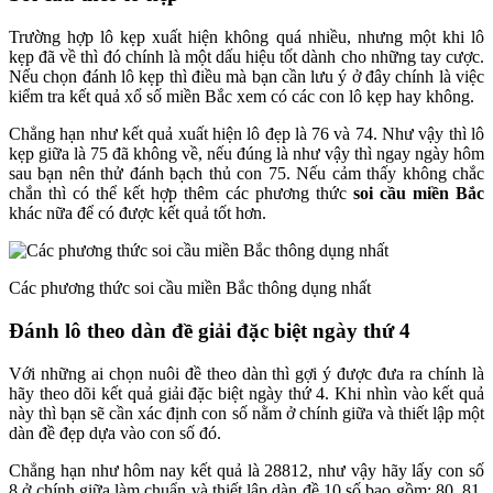
Trường hợp lô kẹp xuất hiện không quá nhiều, nhưng một khi lô
kẹp đã về thì đó chính là một dấu hiệu tốt dành cho những tay cược.
Nếu chọn đánh lô kẹp thì điều mà bạn cần lưu ý ở đây chính là việc
kiểm tra kết quả xổ số miền Bắc xem có các con lô kẹp hay không.
Chẳng hạn như kết quả xuất hiện lô đẹp là 76 và 74. Như vậy thì lô
kẹp giữa là 75 đã không về, nếu đúng là như vậy thì ngay ngày hôm
sau bạn nên thử đánh bạch thủ con 75. Nếu cảm thấy không chắc
chắn thì có thể kết hợp thêm các phương thức
soi cầu miền Bắc
khác nữa để có được kết quả tốt hơn.
Các phương thức soi cầu miền Bắc thông dụng nhất
Đánh lô theo dàn đề giải đặc biệt ngày thứ 4
Với những ai chọn nuôi đề theo dàn thì gợi ý được đưa ra chính là
hãy theo dõi kết quả giải đặc biệt ngày thứ 4. Khi nhìn vào kết quả
này thì bạn sẽ cần xác định con số nằm ở chính giữa và thiết lập một
dàn đề đẹp dựa vào con số đó.
Chẳng hạn như hôm nay kết quả là 28812, như vậy hãy lấy con số
8 ở chính giữa làm chuẩn và thiết lập dàn đề 10 số bao gồm: 80, 81,