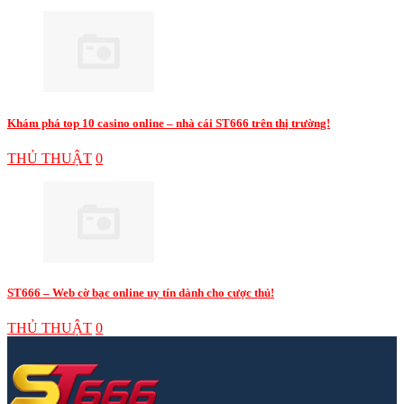
Khám phá top 10 casino online – nhà cái ST666 trên thị trường!
THỦ THUẬT
0
ST666 – Web cờ bạc online uy tín dành cho cược thủ!
THỦ THUẬT
0