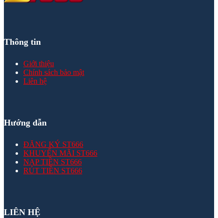
Thông tin
Giới thiệu
Chính sách bảo mật
Liên hệ
Hướng dẫn
ĐĂNG KÝ ST666
KHUYẾN MÃI ST666
NẠP TIỀN ST666
RÚT TIỀN ST666
LIÊN HỆ