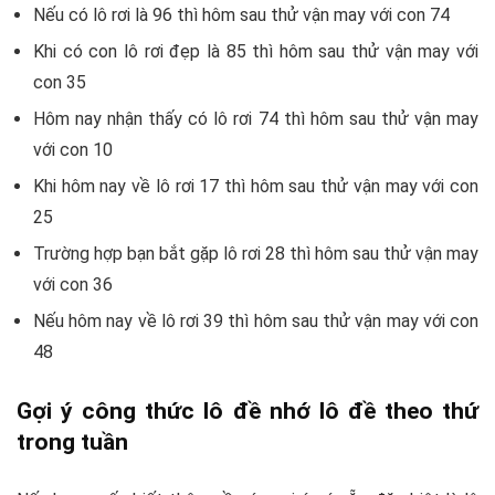
Nếu có lô rơi là 96 thì hôm sau thử vận may với con 74
Khi có con lô rơi đẹp là 85 thì hôm sau thử vận may với
con 35
Hôm nay nhận thấy có lô rơi 74 thì hôm sau thử vận may
với con 10
Khi hôm nay về lô rơi 17 thì hôm sau thử vận may với con
25
Trường hợp bạn bắt gặp lô rơi 28 thì hôm sau thử vận may
với con 36
Nếu hôm nay về lô rơi 39 thì hôm sau thử vận may với con
48
Gợi ý công thức lô đề nhớ lô đề theo thứ
trong tuần