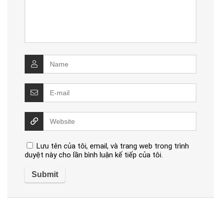
Lưu tên của tôi, email, và trang web trong trình
duyệt này cho lần bình luận kế tiếp của tôi.