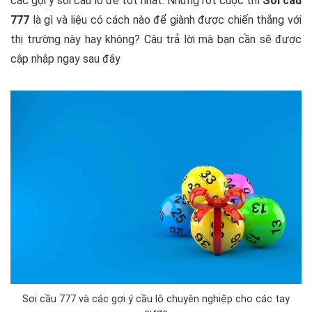
các gợi ý soi cầu lô đề tốt nhất. Nhưng rốt cuộc thì
Soi cầu
777
là gì và liệu có cách nào để giành được chiến thắng với
thị trường này hay không? Câu trả lời mà bạn cần sẽ được
cập nhập ngay sau đây
Soi cầu 777 và các gợi ý cầu lô chuyên nghiệp cho các tay