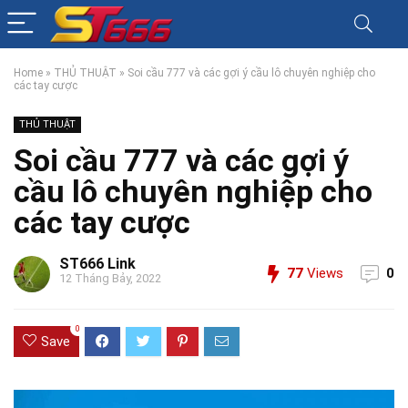
Home
»
THỦ THUẬT
»
Soi cầu 777 và các gợi ý cầu lô chuyên nghiệp cho
các tay cược
THỦ THUẬT
Soi cầu 777 và các gợi ý
cầu lô chuyên nghiệp cho
các tay cược
ST666 Link
77
Views
0
12 Tháng Bảy, 2022
0
Save