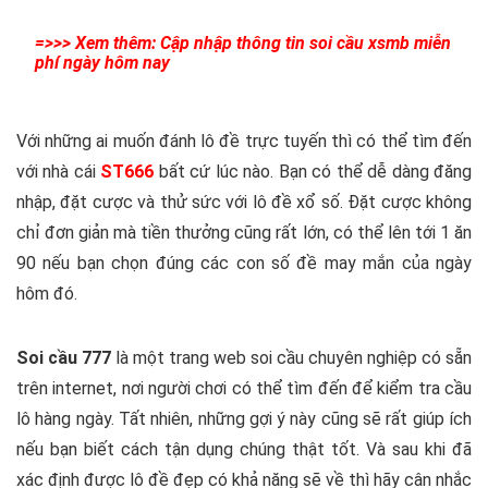
=>>> Xem thêm:
Cập nhập thông tin soi cầu xsmb miễn
phí ngày hôm nay
Với những ai muốn đánh lô đề trực tuyến thì có thể tìm đến
với nhà cái
ST666
bất cứ lúc nào. Bạn có thể dễ dàng đăng
nhập, đặt cược và thử sức với lô đề xổ số. Đặt cược không
chỉ đơn giản mà tiền thưởng cũng rất lớn, có thể lên tới 1 ăn
90 nếu bạn chọn đúng các con số đề may mắn của ngày
hôm đó.
Soi cầu 777
là một trang web soi cầu chuyên nghiệp có sẵn
trên internet, nơi người chơi có thể tìm đến để kiểm tra cầu
lô hàng ngày. Tất nhiên, những gợi ý này cũng sẽ rất giúp ích
nếu bạn biết cách tận dụng chúng thật tốt. Và sau khi đã
xác định được lô đề đẹp có khả năng sẽ về thì hãy cân nhắc