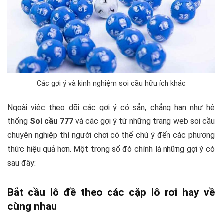
Các gợi ý và kinh nghiệm soi cầu hữu ích khác
Ngoài việc theo dõi các gợi ý có sẵn, chẳng hạn như hệ
thống
Soi cầu 777
và các gợi ý từ những trang web soi cầu
chuyên nghiệp thì người chơi có thể chú ý đến các phương
thức hiệu quả hơn. Một trong số đó chính là những gợi ý có
sau đây:
Bắt cầu lô đề theo các cặp lô rơi hay về
cùng nhau