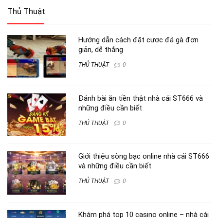
Thủ Thuật
Hướng dẫn cách đặt cược đá gà đơn
giản, dễ thắng
THỦ THUẬT
0
Đánh bài ăn tiền thật nhà cái ST666 và
những điều cần biết
THỦ THUẬT
0
Giới thiệu sòng bạc online nhà cái ST666
và những điều cần biết
THỦ THUẬT
0
Khám phá top 10 casino online – nhà cái