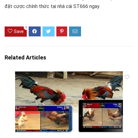
đặt cược chính thức tại nhà cái ST666 ngay.
0
Save
Related Articles